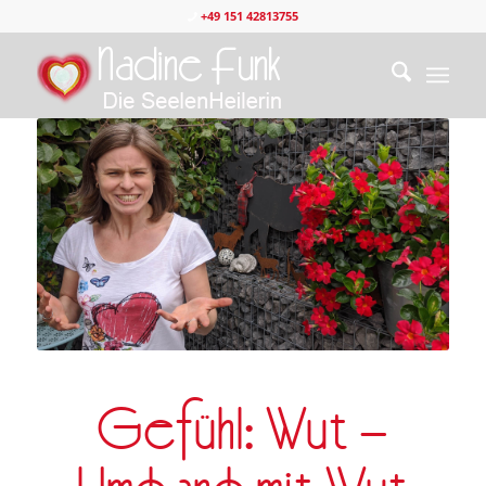
+49 151 42813755
Gefühl: Wut –