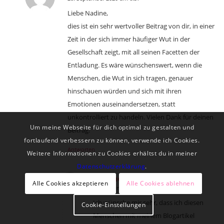
sagte:
Liebe Nadine,
dies ist ein sehr wertvoller Beitrag von dir, in einer
Zeit in der sich immer häufiger Wut in der
Gesellschaft zeigt, mit all seinen Facetten der
Entladung. Es wäre wünschenswert, wenn die
Menschen, die Wut in sich tragen, genauer
hinschauen würden und sich mit ihren
Emotionen auseinandersetzen, statt
unkontrolliert zu handeln. Vielen Dank für deinen
Um meine Webseite für dich optimal zu gestalten und
Beitrag.
fortlaufend verbessern zu können, verwende ich Cookies.
Antworten
Weitere Informationen zu Cookies erhältst du in meiner
Datenschutzerklärung
.
Nadine
Alle Cookies akzeptieren
Alle Cookies ablehnen
20. September 2020 um 12:17
sagte:
Ich wünsche mir sehr, dass ich diesen
Cookie-Einstellungen
Menschen mit meinem Blogartikel